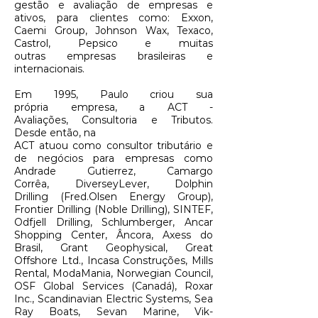
gestão e avaliação de empresas e
ativos, para clientes como: Exxon,
Caemi Group, Johnson Wax, Texaco,
Castrol, Pepsico e muitas
outras empresas brasileiras e
internacionais.
Em 1995, Paulo criou sua
própria empresa, a ACT -
Avaliações, Consultoria e Tributos.
Desde então, na
ACT atuou como consultor tributário e
de negócios para empresas como
Andrade Gutierrez, Camargo
Corrêa, DiverseyLever, Dolphin
Drilling (Fred.Olsen Energy Group),
Frontier Drilling (Noble Drilling), SINTEF,
Odfjell Drilling, Schlumberger, Ancar
Shopping Center, Âncora, Axess do
Brasil, Grant Geophysical, Great
Offshore Ltd., Incasa Construções, Mills
Rental, ModaMania, Norwegian Council,
OSF Global Services (Canadá), Roxar
Inc., Scandinavian Electric Systems, Sea
Ray Boats, Sevan Marine, Vik-