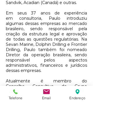
Sandvik, Acadian (Canadá) e outras.
Em seus 37 anos de experiência
em consultoria, Paulo introduziu
algumas dessas empresas ao mercado
brasileiro, sendo responsável pela
criação da estrutura legal e aprovação
de todas as questões regulatórias. Na
Sevan Marine, Dolphin Drilling e Frontier
Drilling, Paulo também foi nomeado
Diretor da operação brasileira, sendo
responsável pelos aspectos
administrativos, financeiros e jurídicos
dessas empresas.
Atualmente é membro do
Conselho Consultivo do Grupo
Agrotecnologia (Espanha).
Telefone
Email
Endereço
Acreditamos que a experiência
do fundador e associados da ACT
nas áreas de avaliação, contabilidade,
fiscal e jurídica aliados aos serviços
suporte, salas de reunião por demanda
e local para sede pela ReadyCo são