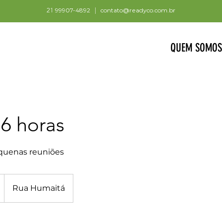
21
99907-4892
|
contato@readyco.com.br
QUEM SOMOS
 6 horas
equenas reuniões
Rua Humaitá