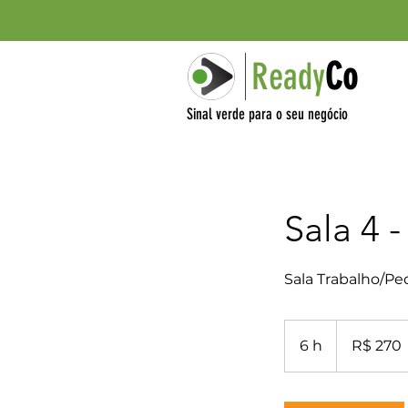
Ready
Co
Sinal verde para o seu negócio
Sala 4 -
Sala Trabalho/P
270
Reais
6 h
6
R$ 270
brasileiros
h