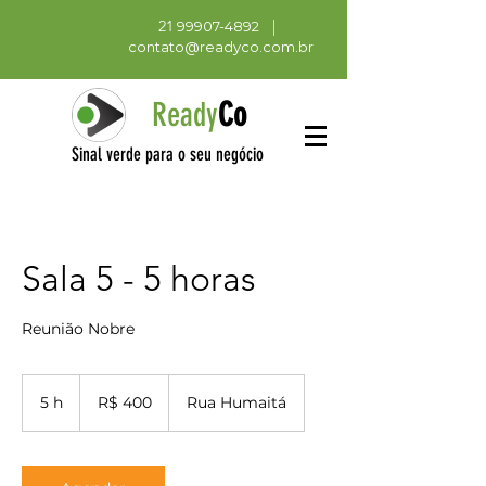
21
|
99907-4892
contato@readyco.com.br
Ready
Co
Sinal verde para o seu negócio
Sala 5 - 5 horas
Reunião Nobre
400
Reais
5 h
5
R$ 400
Rua Humaitá
brasileiros
h