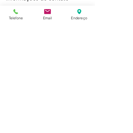
Rua do Humaitá, 85 - Humaitá, Rio de
Janeiro - RJ, Brasil
Telefone
Email
Endereço
Receba novidades por email:
>
ReadyCo é marca de ACT Avaliações, Consultoria
e Tributos Ltda. CNPJ:
11.098.831
/0001-64
© 2020 ReadyCo criado por KDZ Websites